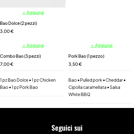
＋ Aggiungi
Bao Dolce (2 pezzi)
3,00
€
＋ Aggiungi
＋ Aggiungi
Combo Bao (3 pezzi)
Pork Bao (1 pezzo)
7,00
€
3,50
€
1 pz Bao Dolce • 1 pz Chicken
Bao • Pulled pork • Cheddar •
Bao • 1 pz Pork Bao
Cipolla caramellata • Salsa
White BBQ
Seguici sui