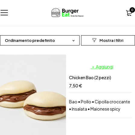
0
Ordinamento predefinito
＋ Aggiungi
Chicken Bao (2 pezzi)
7,50
€
Bao • Pollo • Cipolla croccante
• Insalata • Maionese spicy