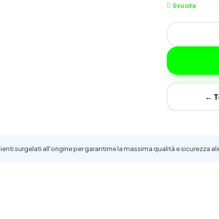
Svuota
Patate
Cheddar
e Bacon
quantità
← T
i surgelati all'origine per garantirne la massima qualità e sicurezza al