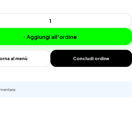
Aggiungi all'ordine
orna al menù
Concludi ordine
imentare.