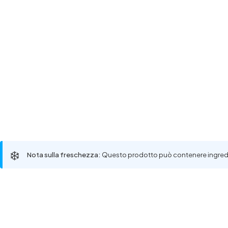
❄️
Nota sulla freschezza:
Questo prodotto può contenere ingredient